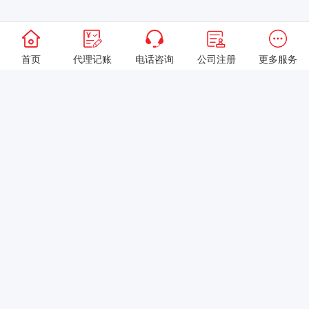
首页
代理记账
电话咨询
公司注册
更多服务
以上就是本站关于[如何选择专业会计代理记账公司？]的详细介绍。
如果您还有什么疑问或需求，请【立即咨询】客服或添加VX:
XXXXXX由我们的专业顾问免费为您解答。