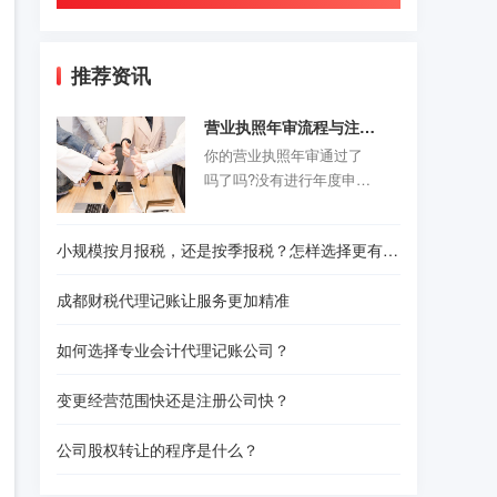
推荐资讯
营业执照年审流程与注意事项
你的营业执照年审通过了
吗了吗?没有进行年度申报
的老板们抓紧时间咯。以
前的旧企业年报制度正式
小规模按月报税，还是按季报税？怎样选择更有利？
取消，改为企业年度报告
公示制度，营业执照年审
成都财税代理记账让服务更加精准
公示时间是每年的1月1日-6
月30结束。精诚财税给诸
如何选择专业会计代理记账公司？
位创业者们准备了一份操
作指南，给那些不是很熟
变更经营范围快还是注册公司快？
悉怎样操作的人作为参
考。请往下看！
公司股权转让的程序是什么？