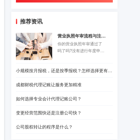
推荐资讯
营业执照年审流程与注意事项
你的营业执照年审通过了
吗了吗?没有进行年度申报
的老板们抓紧时间咯。以
前的旧企业年报制度正式
小规模按月报税，还是按季报税？怎样选择更有利？
取消，改为企业年度报告
公示制度，营业执照年审
成都财税代理记账让服务更加精准
公示时间是每年的1月1日-6
月30结束。精诚财税给诸
如何选择专业会计代理记账公司？
位创业者们准备了一份操
作指南，给那些不是很熟
变更经营范围快还是注册公司快？
悉怎样操作的人作为参
考。请往下看！
公司股权转让的程序是什么？