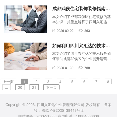
决大小事。
成都武侯住宅装饰装修指南：四川兴汇达的专业工程监理如何保障质
本文介绍了成都武侯区住宅装修的基
本知识，并重点解释了四川兴汇达的
专业工程监理如何帮助业主确保装修
2026-02-02
863
质量，让装修过程更省心。
如何利用四川兴汇达的技术服务优化成都武侯企业的运营？
本文介绍了四川兴汇达的技术服务如
何帮助成都武侯区的企业提升运营效
率，涵盖软件开发、云计算和数据分
2026-01-30
768
析等实用方案。
上一页
1
2
3
4
5
6
7
8
...
20
21
下一页
Copyright © 2023. 四川兴汇达企业管理有限公司 版权所有 备案
号：
蜀ICP备2025138443号-2
即时服务：9:00-21:00 | 咨询电话：18884666606