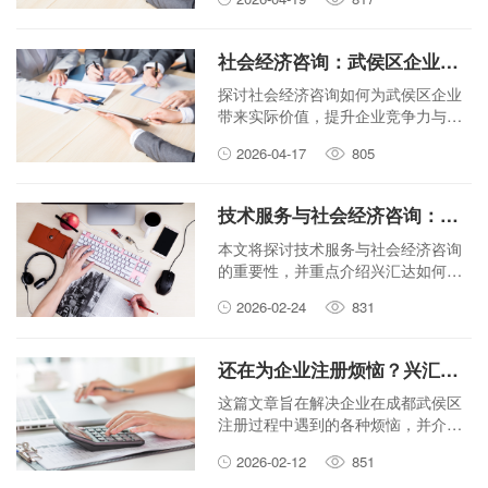
评估，帮助您系统掌握营销策划方
法。
社会经济咨询：武侯区企业发展的实际价值
探讨社会经济咨询如何为武侯区企业
带来实际价值，提升企业竞争力与可
持续发展能力。
2026-04-17
805
技术服务与社会经济咨询：兴汇达如何为成都武侯企业赋能？
本文将探讨技术服务与社会经济咨询
的重要性，并重点介绍兴汇达如何通
过专业的咨询服务，赋能成都武侯区
2026-02-24
831
的企业，助力其实现经济发展。
还在为企业注册烦恼？兴汇达帮你快速搞定成都武侯大小事！
这篇文章旨在解决企业在成都武侯区
注册过程中遇到的各种烦恼，并介绍
兴汇达如何提供一站式高效服务，帮
2026-02-12
851
助创业者快速完成公司注册，轻松解