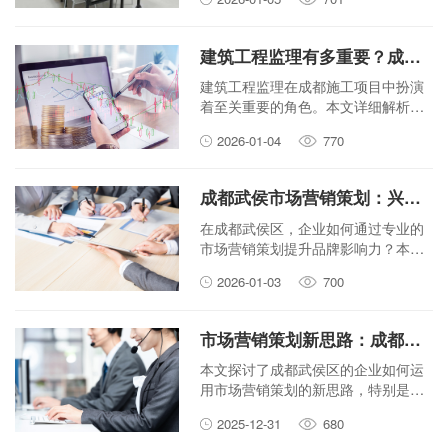
板们省时省力。
建筑工程监理有多重要？成都施工项目必须了解的几件事
建筑工程监理在成都施工项目中扮演
着至关重要的角色。本文详细解析监
理在质量、进度、成本及安全方面的
2026-01-04
770
核心职责，帮助您理解为什么施工项
目离不开专业监理。
成都武侯市场营销策划：兴汇达如何帮助企业提升品牌影响力？
在成都武侯区，企业如何通过专业的
市场营销策划提升品牌影响力？本文
介绍兴汇达公司的策略，帮助企业解
2026-01-03
700
决推广难题。
市场营销策划新思路：成都武侯企业如何通过兴汇达脱颖而出？
本文探讨了成都武侯区的企业如何运
用市场营销策划的新思路，特别是借
助兴汇达的力量，从而在激烈的市场
2025-12-31
680
竞争中成功脱颖而出。文章强调了策