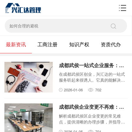
财税百科
最新资讯
工商注册
知识产权
资质代办
成都武侯一站式企业服务：兴汇达真的能解决所有麻烦吗？
在成都武侯区创业，兴汇达的一站式
服务听起来很诱人。它真的能解决所
有麻烦吗？本文带你客观分析，助你
2026-01-06
702
创业路上少走弯路。
成都武侯企业变更不再难：流程解析与高效代办指南
解析成都武侯区企业变更的常见难
点，提供清晰的办理步骤，并指导如
何选择高效的工商代办服务，帮助老
2026-01-05
701