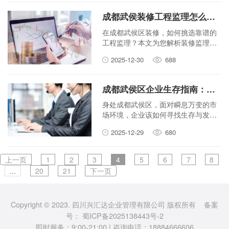
略创新和执行落地的重要性。
成都武侯装修工程监理怎么选？兴汇达专业服务帮你避坑！
在成都武侯区装修，如何挑选靠谱的
工程监理？本文为您解析装修监理的
重要性，并介绍兴汇达如何用专业服
2025-12-30
688
务帮您规避装修风险，确保工程质
量。
成都武侯区企业生存指南：市场变了，我们怎么办？
身处成都武侯区，面对瞬息万变的市
场环境，企业该如何寻找生存与发展
之道？本文为您提供实用的应对策
2025-12-29
680
略，帮助您的企业平稳渡过风浪。
上一页
1
2
3
4
5
6
7
8
...
20
21
下一页
Copyright © 2023. 四川兴汇达企业管理有限公司 版权所有 备案
号：
蜀ICP备2025138443号-2
即时服务：9:00-21:00 | 咨询电话：18884666606