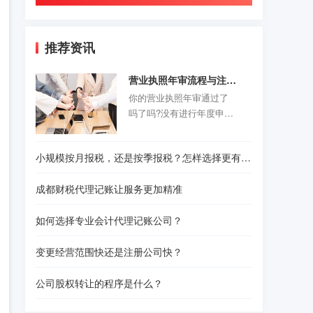
推荐资讯
营业执照年审流程与注意事项
你的营业执照年审通过了
吗了吗?没有进行年度申报
的老板们抓紧时间咯。以
前的旧企业年报制度正式
小规模按月报税，还是按季报税？怎样选择更有利？
取消，改为企业年度报告
公示制度，营业执照年审
成都财税代理记账让服务更加精准
公示时间是每年的1月1日-6
月30结束。精诚财税给诸
如何选择专业会计代理记账公司？
位创业者们准备了一份操
作指南，给那些不是很熟
变更经营范围快还是注册公司快？
悉怎样操作的人作为参
考。请往下看！
公司股权转让的程序是什么？